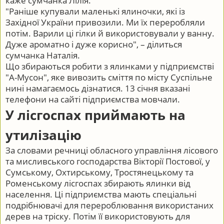
каже сумчанка Лілія.
"Раніше купували маленькі ялиночки, які із
Західної України привозили. Ми їх переробляли
потім. Варили ці гілки й використовували у ванну.
Дуже ароматно і дуже корисно", – ділиться
сумчанка Наталія.
Що збираються робити з ялинками у підприємстві
"А-Мусон", яке вивозить сміття по місту Суспільне
нині намагаємось дізнатися. 13 січня вказані
телефони на сайті підприємства мовчали.
У лісгоспах приймають на
утилізацію
За словами речниці обласного управління лісового
та мисливського господарства Вікторії Постової, у
Сумському, Охтирському, Тростянецькому та
Роменському лісгоспах збирають ялинки від
населення. Ці підприємства мають спеціальні
подрібнювачі для перероблювання використаних
дерев на тріску. Потім її використовують для