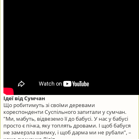
Ідеї від Сумчан
Що робитимуть зі своїми деревами
кореспонденти Суспільного запитали у сумчан.
"Ми, мабуть, відвеземо її до бабусі. У нас у бабусі
просто є пічка, яку топлять дровами. І щоб бабуся
не замерзла взимку, і щоб дарма ми не рубали", –