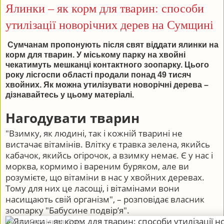
Ялинки – як корм для тварин: способи
утилізації новорічних дерев на Сумщині
Сумчанам пропонують після свят віддати ялинки на
корм для тварин. У міському парку на хвойні
чекатимуть мешканці контактного зоопарку. Цього
року лісгоспи області продали понад 49 тисяч
хвойних. Як можна утилізувати новорічні дерева –
дізнавайтесь у цьому матеріалі.
Нагодувати тварин
"Взимку, як людині, так і кожній тварині не
вистачає вітамінів. Влітку є травка зелена, якийсь
кабачок, якийсь огірочок, а взимку немає. Є у нас і
морква, кормимо і вареним буряком, але ви
розумієте, що вітаміни в нас у хвойних деревах.
Тому для них це ласощі, і вітамінами вони
насищають свій організм", – розповідає власник
зоопарку "Бабусине подвір’я".
Фото: Суспільне Суми