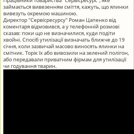
Працівники товариства "Сервісресурс", яке
займається вивезенням сміття, кажуть, що ялинки
вивезуть окремою машиною.
Директор "Сервісресурсу" Роман Цапенко від
коментаря відмовився, а у телефонній розмові
сказав: поки що не визначилися, куди подіти
хвойні. Спосіб утилізації визначать ближче до 19
січня, коли зазвичай масово виносять ялинки на
смітник. Торік їх або вивозили на зелений полігон,
або передавали приватним фірмам для утилізації
чи годування тварин.