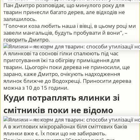
Пан Дмитро розповідає, що минулого року для
тварин принесли багато дерев, але відходів не
залишилось.
"Голочки коза любить наша і вівці, в цьому році ми
завели мангальців, будуть пробувати й вони", –
говорить Дмитро.
Фото: Суспільне Суми
А ялинкові та соснові гілки спалюють під час
приготування їжі та обігріву приміщення для
тварин. Цьогоріч поки дерева не приносили, ще
зарано, каже Дмитро, очікують надходження
ялинок ближче до Водохрещі. Приносити дерева
можна з 10 до 15 години.
Куди потраплять ялинки зі
смітників поки не відомо
Фото: Суспільне Суми
А в житлових мікрорайонах біля сміттєвих баків
ялинки вже є. Їх поки що не забирають.