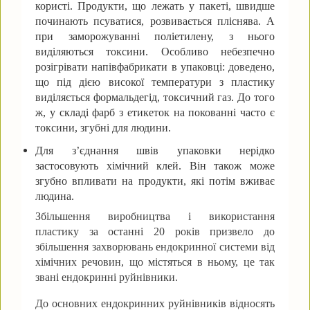
користі. Продукти, що лежать у пакеті, швидше
починають псуватися, розвивається пліснява. А
при заморожуванні поліетилену, з нього
виділяються токсини. Особливо небезпечно
розігрівати напівфабрикати в упаковці: доведено,
що під дією високої температури з пластику
виділяється формальдегід, токсичний газ. До того
ж, у складі фарб з етикеток на покованні часто є
токсини, згубні для людини.
Для з’єднання швів упаковки нерідко
застосовують хімічний клей. Він також може
згубно впливати на продукти, які потім вживає
людина.
Збільшення виробництва і використання
пластику за останні 20 років призвело до
збільшення захворювань ендокринної системи від
хімічних речовин, що містяться в ньому, це так
звані ендокринні руйнівники.
До основних ендокринних руйнівників відносять