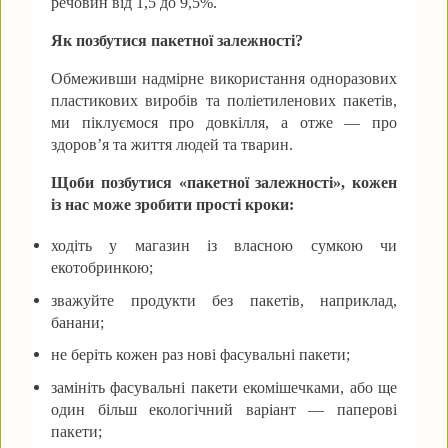
речовин від 1,5 до 9,5%.
Як позбутися пакетної залежності?
Обмеживши надмірне використання одноразових
пластикових виробів та поліетиленових пакетів,
ми піклуємося про довкілля, а отже — про
здоров’я та життя людей та тварин.
Щоби позбутися «пакетної залежності», кожен
із нас може зробити прості кроки:
ходіть у магазин із власною сумкою чи
екотобринкою;
зважуйте продукти без пакетів, наприклад,
банани;
не беріть кожен раз нові фасувальні пакети;
замініть фасувальні пакети екомішечками, або ще
один більш екологічний варіант — паперові
пакети;