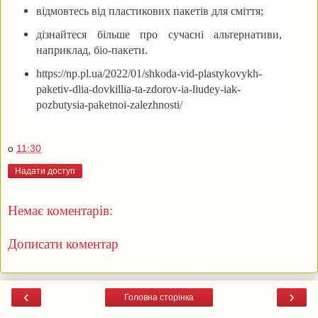
відмовтесь від пластикових пакетів для сміття;
дізнайтеся більше про сучасні альтернативи,
наприклад, біо-пакети.
https://np.pl.ua/2022/01/shkoda-vid-plastykovykh-
paketiv-dlia-dovkillia-ta-zdorov-ia-liudey-iak-
pozbutysia-paketnoi-zalezhnosti/
о
11:30
Надати доступ
Немає коментарів:
Дописати коментар
‹
›
Головна сторінка