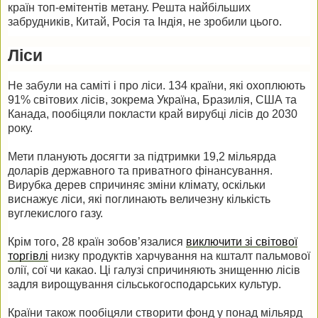
країн топ-емітентів метану. Решта найбільших
забрудників, Китай, Росія та Індія, не зробили цього.
Ліси
Не забули на саміті і про ліси. 134 країни, які охоплюють
91% світових лісів, зокрема Україна, Бразилія, США та
Канада, пообіцяли покласти край вирубці лісів до 2030
року.
Мети планують досягти за підтримки 19,2 мільярда
доларів державного та приватного фінансування.
Вирубка дерев спричиняє зміни клімату, оскільки
виснажує ліси, які поглинають величезну кількість
вуглекислого газу.
Крім того, 28 країн зобов’язалися
виключити зі світової
торгівлі
низку продуктів харчування на кшталт пальмової
олії, сої чи какао. Ці галузі спричиняють знищенню лісів
задля вирощування сільськогосподарських культур.
Країни також пообіцяли створити фонд у понад мільярд