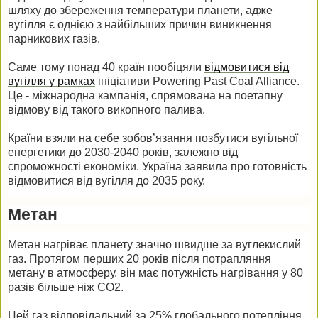
шляху до збереження температури планети, адже
вугілля є однією з найбільших причин виникнення
парникових газів.
Саме тому понад 40 країн пообіцяли
відмовитися від
вугілля у рамках
ініціативи Powering Past Coal Alliance.
Це - міжнародна кампанія, спрямована на поетапну
відмову від такого викопного палива.
Країни взяли на себе зобов’язання позбутися вугільної
енергетики до 2030-2040 років, залежно від
спроможності економіки. Україна заявила про готовність
відмовитися від вугілля до 2035 року.
Метан
Метан нагріває планету значно швидше за вуглекислий
газ. Протягом перших 20 років після потрапляння
метану в атмосферу, він має потужність нагрівання у 80
разів більше ніж СО2.
Цей газ відповідальний за 25% глобального потепління,