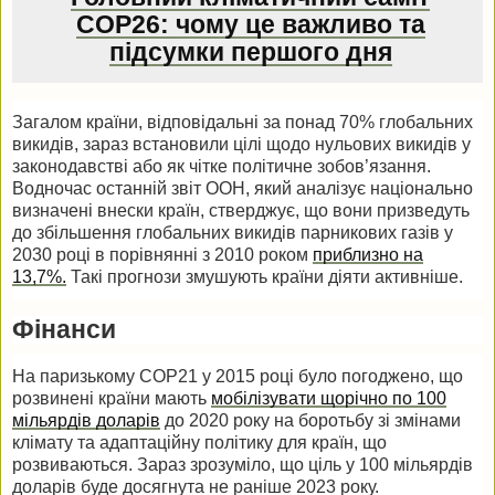
COP26: чому це важливо та
підсумки першого дня
Загалом країни, відповідальні за понад 70% глобальних
викидів, зараз встановили цілі щодо нульових викидів у
законодавстві або як чітке політичне зобов’язання.
Водночас останній звіт ООН, який аналізує національно
визначені внески країн, стверджує, що вони призведуть
до збільшення глобальних викидів парникових газів у
2030 році в порівнянні з 2010 роком
приблизно на
13,7%.
Такі прогнози змушують країни діяти активніше.
Фінанси
На паризькому COP21 у 2015 році було погоджено, що
розвинені країни мають
мобілізувати щорічно по 100
мільярдів доларів
до 2020 року на боротьбу зі змінами
клімату та адаптаційну політику для країн, що
розвиваються. Зараз зрозуміло, що ціль у 100 мільярдів
доларів буде досягнута не раніше 2023 року.