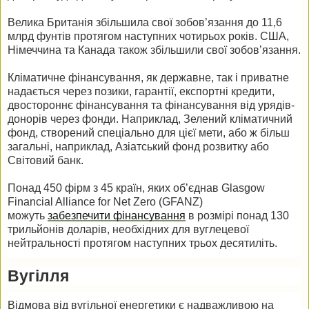
Велика Британія збільшила свої зобов’язання до 11,6
млрд фунтів протягом наступних чотирьох років. США,
Німеччина та Канада також збільшили свої зобов’язання.
Кліматичне фінансування, як державне, так і приватне
надається через позики, гарантії, експортні кредити,
двостороннє фінансування та фінансування від урядів-
донорів через фонди. Наприклад, Зелений кліматичний
фонд, створений спеціально для цієї мети, або ж більш
загальні, наприклад, Азіатський фонд розвитку або
Світовий банк.
Понад 450 фірм з 45 країн, яких об’єднав Glasgow
Financial Alliance for Net Zero (GFANZ)
можуть
забезпечити фінансування
в розмірі понад 130
трильйонів доларів, необхідних для вуглецевої
нейтральності протягом наступних трьох десятиліть.
Вугілля
Відмова від вугільної енергетики є надважливою на