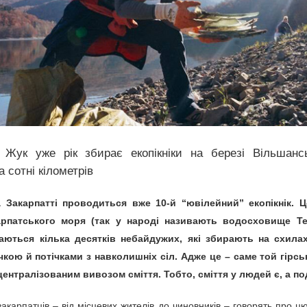
Повідомлення про
DEC
27
початок публічного
обговорення звіту з
оцінки впливу на
навколишнє
середовище
«Проєкта будівництва
та експлуатації
першої атомної
 Жук уже рік збирає екопікніки на березі Вільшанс
електростанції в
Ukraine Pavilion at
а сотні кілометрів
DEC
Польщі потужністю до
6
COP28 presents the
3750 МВт на території
consequences of the
 Закарпатті проводиться вже 10-й “ювілейний” екопікнік. Ц
наступних гмін:
Kakhovka Dam ...
арпатського моря (так у народі називають водосховище Те
Хочево, або Гнєвіно і
чаються кілька десятків небайдужих, які збирають на схилах
Крокова»
кою й потічками з навколишніх сіл. Адже це – саме той гірськ
15 Листопада 2022, 11:13
ентралізованим вивозом сміття. Тобто, сміття у людей є, а под
ння отрутохімікатів загинули тисячі диких птахів і
Оголошення Оцінка впливу на
довкілляУ рамках дотримання
закарпатців – від місцевих жителів до чиновників – говорять про ц