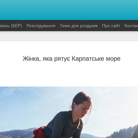
увань (БЕР)
Розслідування
Теми для роздумів
Про сайт
Контак
елегально
організації, яка продавала через і
види.
Жінка, яка рятує Карпатське море
сервалів, зокрема з
Про це іспанські правоохоронці зая
правда".
ум і сервалів, зокрема з України
У межах поліцейської операції на 
і почате розслідування проти ще о
різних видів екзотичних тварин чере
 18:18 — Олег Павлюк
Під час обшуку виявили "загалом 1
яких: чистий каракал, два чистих се
ступеня гібридизації та видів", заяв
ро арешт двох членів злочинної