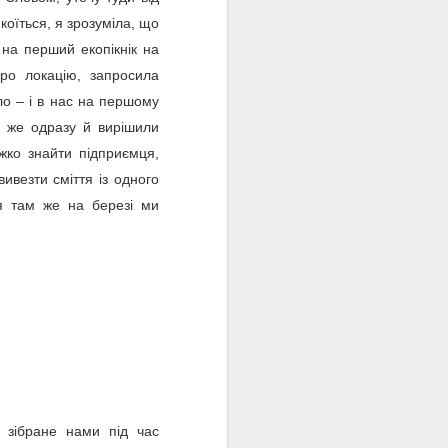
коїться, я зрозуміла, що
 на перший екопікнік на
ро локацію, запросила
ло – і в нас на першому
ам же одразу й вирішили
жко знайти підприємця,
вивезти сміття із одного
тя там же на березі ми
, зібране нами під час