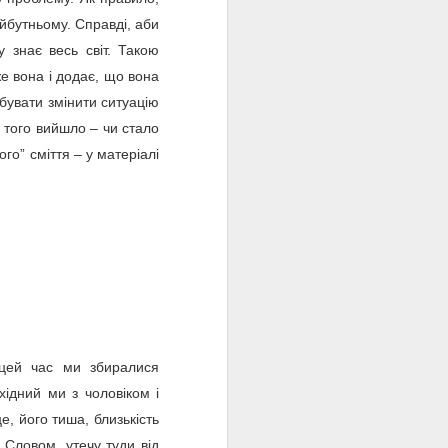
повідомили у Державній
йбутньому. Справді, аби
екологічній інспекції Столичного
ку знає весь світ. Такою
округу.
же вона і додає, що вона
На жаль, навколишнє
обувати змінити ситуацію
середовище є мовчазною
жертвою збройних конфліктів.
з того вийшло – чи стало
го” сміття – у матеріалі
 цей час ми збиралися
хідний ми з чоловіком і
е, його тиша, близькість
 Словом, утечу туди від