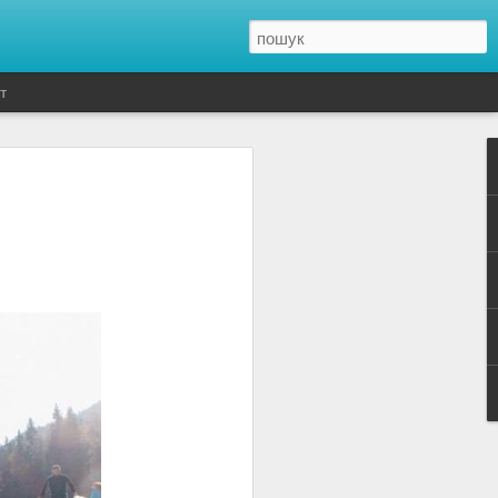
т
нтернет котячих, зокрема й захищені
вили 14 квітня, пише "Європейська
Майорці були заарештовані двоє людей
днієї людини, які займалася продажем
з інтернет.
9 особин сімейства котячих, серед
рвали і ще 16 гібридних котів різного
или в Цивільній гвардії.