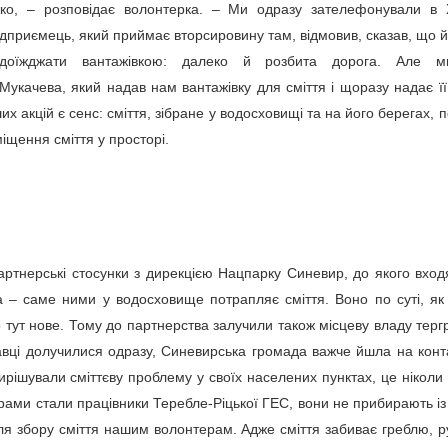
ажко, – розповідає волонтерка. – Ми одразу зателефонували в
линську виявили низку порушень природоохоронного
ідприємець, який приймає вторсировину там, відмовив, сказав, що й
 доїжджати вантажівкою: далеко й розбита дорога. Але 
Мукачева, який надав нам вантажівку для сміття і щоразу надає її 
их акцій є сенс: сміття, зібране у водосховищі та на його берегах,
іщення сміття у просторі.
нській області здійснила планову перевірку ТОВ «Злато Олія» у
нській області перевірила ТОВ «Злато Олія» у Нововолинську.
шень вимог законодавства у сфері охорони навколишнього
ачують у злитті небезпечних відходів у річку
 використання, відтворення і охорони природних ресурсів. Про
артнерські стосунки з дирекцією Нацпарку Синевир, до якого вхо
пусу" 10 лютого разом з екоактивістами провели акцію протесту
гічної інспекції Волинської області.
". Про це повідомляє УНН із посиланням на пресслужбу
а – саме ними у водосховище потрапляє сміття. Воно по суті, як 
 тут нове. Тому до партнерства залучили також місцеву владу терг
авці долучилися одразу, Синевирська громада важче йшла на конт
ологічної інспекції у Львівській області. Від екоінспекції активісти
мет забруднення довкілля.
ирішували сміттєву проблему у своїх населених пунктах, це ніколи 
ми стали працівники Теребле-Ріцької ГЕС, вони не прибирають із
розширити межі сіл Кінбурнської коси. Які зауваження
для збору сміття нашим волонтерам. Адже сміття забиває греблю,