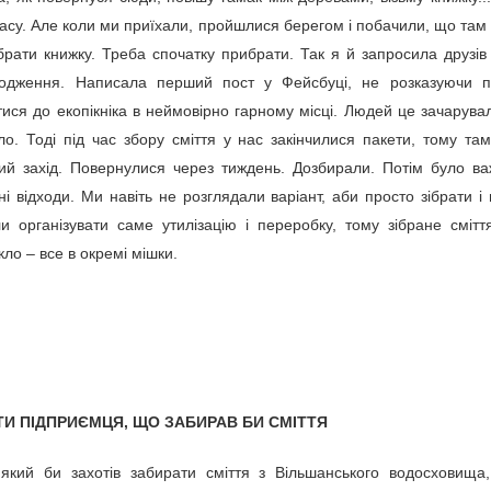
красу. Але коли ми приїхали, пройшлися берегом і побачили, що там 
гроші на реконструкцію дороги, якої немає.
брати книжку. Треба спочатку прибрати. Так я й запросила друзів
одження. Написала перший пост у Фейсбуці, не розказуючи п
дороги навколо Києва, яку зараз намагаються побудувати під
лянка майбутньої кільцевої запланована через села Великі Нові
ся до екопікніка в неймовірно гарному місці. Людей це зачарува
ці.
уло. Тоді під час збору сміття у нас закінчилися пакети, тому т
ний захід. Повернулися через тиждень. Дозбирали. Потім було ва
зслідувати місцева громада.
ли справи забруднення в Шепетівці землі
ні відходи. Ми навіть не розглядали варіант, аби просто зібрати і 
направимо їх до суду, – Олексій Олійник
ли організувати саме утилізацію і переробку, тому зібране сміт
ї обласної прокуратури Олексій Олійник назвав кричущим факт
кло – все в окремі мішки.
емлі у Шепетівці, внаслідок чого довкіллю завдано
туються направити до суду обвинувальний акт, а позов про
е встановлюють, чому працівники поліції, які знали про незаконні
реагували на злочин.
 порушення на Стебницькому «Полімінералі»
И ПІДПРИЄМЦЯ, ЩО ЗАБИРАВ БИ СМІТТЯ
вській області провела планову перевірку дотримання вимог
АТ «Стебницьке ГХП «Полімінерал».
який би захотів забирати сміття з Вільшанського водосховища