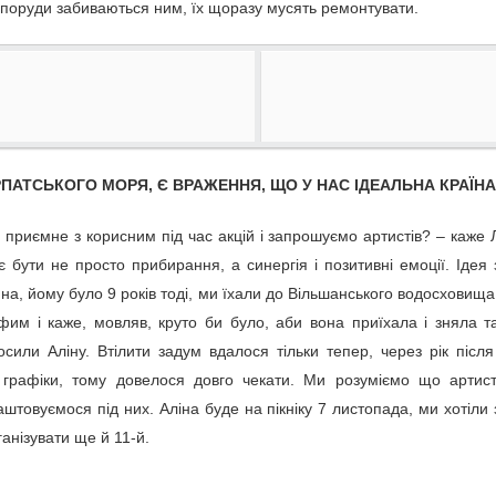
і споруди забиваються ним, їх щоразу мусять ремонтувати.
ого, 19:10
а, що на Миколаївщині, планують розширити межі сіл. До
йже 400 зауважень та пропозицій від представників природних
ії обласної державної адміністрації. Триває другий етап
 документації.
АРПАТСЬКОГО МОРЯ, Є ВРАЖЕННЯ, ЩО У НАС ІДЕАЛЬНА КРАЇНА
ерального плану, в ефірі програми "Сьогодні.
трутинського родовища на Франківщині: що кажуть
приємне з корисним під час акцій і запрошуємо артистів? – каже
є бути не просто прибирання, а синергія і позитивні емоції. Ідея
о, 20:09
на, йому було 9 років тоді, ми їхали до Вільшанського водосховища
им і каже, мовляв, круто би було, аби вона приїхала і зняла та
осили Аліну. Втілити задум вдалося тільки тепер, через рік післ
ї графіки, тому довелося довго чекати. Ми розуміємо що арти
ї громади на Івано-Франківщині підписали лист до державної
аштовуємося під них. Аліна буде на пікніку 7 листопада, ми хотіли
є право на безпечне довкілля. Люди не погоджуються із рішенням
анізувати ще й 11-й.
облизу села Верхній Струтинь.
 землі на врожай. На Запоріжжі селяни нарікають: