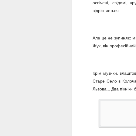
Олег Павлюк·11 лютого, 07:40
освічені, свідомі, 
відрізняється.
Ілюстративне фото/Pixabay
Федеральний уряд Австралії визнав ко
країни. Причиною такого рішення назв
поширення серед них хвороб.
Але це не зупиняє: м
Жук, він професійний
Про це повідомляє австралійське вид
Раніше з 1999 року коали вважалися в
«Якщо це не зупинити, про
FEB
11
11 лютого 2022, 11:16 Новини Чер
Крім музики, влаштову
7Shares
Старе Село в Колоча
Львова... Два пікніки 
Share
Tweet
Pin
Email
В ЄС обговорять, як позбут
FEB