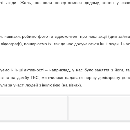
круті люди. Жаль, що коли повертаємося додому, кожен у своє
ал видом, який перебуває під загрозою зникнення в трьох штатах
али зміни клімату, знищення природних місць мешкання тварин і
и, навпаки, робимо фото та відеоконтент про наші акції (цим займа
 відеограф), поширюємо їх, так до нас долучаються інші люди. І нас
ання ABC News.
 Австралії "вразливим" видом.
 рибу можна забути», – Бондаренко
кас та області / Черкаські новини
ємо й інші активності – наприклад, у нас було заняття з йоги, танц
ві та на дамбу ГЕС, ми вчилися надавати першу долікарську допо
були за участі людей з інклюзією (на візках).
ися ртуті у загальнодоступній продукції