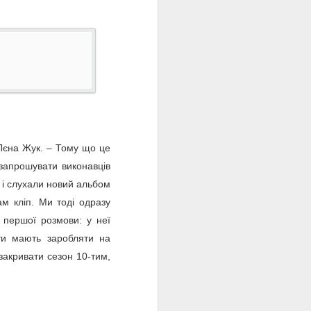
 Лєна Жук. – Тому що це
 запрошувати виконавців
 і слухали новий альбом
м кліп. Ми тоді одразу
я першої розмови: у неї
сти мають заробляти на
 закривати сезон 10-тим,