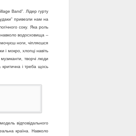
llage Band”. Лідер гурту
“Гудаки” привезли нам на
огічного соку. Яка роль
я навколо водосховища –
ромочуєш ноги, чіпляєшся
ки і мокро, хлопці навіть
 музиканти, творчі люди
а критична і треба щось
омодель відповідального
деальна країна. Навколо