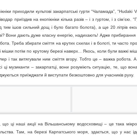
ди
того, 17:08
кніки приходили культові закарпатські гурти “Чаламада”, “Hudaki Vi
одар приїздив на екопікніки кілька разів – і з гуртом, і з сім’єю. 
д тим ішов сильний дощ і було багато болота), а ще 20 літрів екол
аві? Вони дають дуже класну енергію, надихають! Адже прибиранн
бота. Треба збирати сміття на крутих схилах і в болоті, ти часто п
ції були пошкоджені земельні ділянки людей — поскаржились
а Тернівка Мелітопольського району. Кажуть: будівництво
ті мішки потім по крутому березі наверх... Якось, коли були важкі міш
аях залишились земельні насипи. Щоб розібратися в ситуації,
ер і так витягували ним сміття вгору. Тобто це – важка робота. А
поїхали до Якимівської територіальної громади.
ути майже 600 тис. грн з підприємства в
сі ці музиканти – закарпатці, вони розуміють ситуацію, те, що вон
 скидало у річку стічні води з аміаком
джуються приїжджати й виступати безкоштовно для учасників руху.
'ять, що протікає територією Бердичівського району, екологи
іаку та хімічних елементів. З товариства, яке мало виконувати
вимагає стягнути 570 тис. грн завданої довкіллю шкоди.
жба Житомирської обласної прокуратури.
, що ці наші акції на Вільшанському водосховищі – це така мікр
видом, якому загрожує зникнення
льства. Там, на березі Карпатського моря, здається, що у нас і