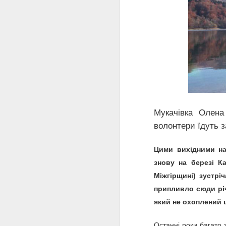
Мукачівка Олена
Лемури разом із
волонтери їдуть з
JAN
5
барвистими
пернатими стали
Цими вихідними на
«об’єктами» спроби
знову на березі К
незаконного
Міжгірщині) зустрі
переміщення через
припливло сюди річ
кордон на виїзд з
який не охоплений ц
України.
На Одещині через використа
DEC
Хабар за «короля Джуліана»
27
тварин (фото)
Останні роки багато 