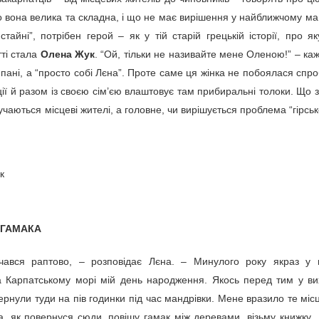
Україною зобов'язань за
о вона велика та складна, і що не має вирішення у найближчому ма
Конвенцією Еспо та з метою
 стайні”, потрібен герой – як у тій старій грецькій історії, про я
забезпечення рівних
можливостей для участі
ті стала
Олена Жук
. “Ой, тільки не називайте мене Оленою!” – ка
громадськості у транскордонній
ровадження, але вчений вважає, що вони не прагнуть довести
е пані, а “просто собі Лєна”. Проте саме ця жінка не побоялася спр
процедурі оцінки впливу на
ації й разом із своєю сім’єю влаштовує там прибиральні толоки. Що 
навколишнє середовище,
відповідно до сповіщення
чаються місцеві жителі, а головне, чи вирішується проблема “гірсько
анківщині нафтопродуктами забруднено річку Дністер –
Генеральної дирекції охорони
навколишнього середовища
Республіки Польща стосовно
a-dnister-zabrudnennia/32192840.html
участі України у процедурі
здійснення транскордонної
оцінки впливу на навколишнє
середовище щодо «Проєкта
ано потрапляння нафтопродуктів у річку Дністер, у місті Галич
будівництва та експлуатації пер
орми у 200 разів, повідомила голова ОВА Світлана Оніщук.
 ГАМАКА
фтопродуктів у річку Дністер на території Івано-Франківської
ння нафтопродуктами Дністра в місті Галич.
чався раптово, – розповідає Лєна. – Минулого року якраз у
тва»
на Карпатському морі мій день народження. Якось перед тим у ви
ернули туди на пів годинки під час мандрівки. Мене вразило те місц
, як повернуся сюди, повішу гамак між деревами, візьму книжку...