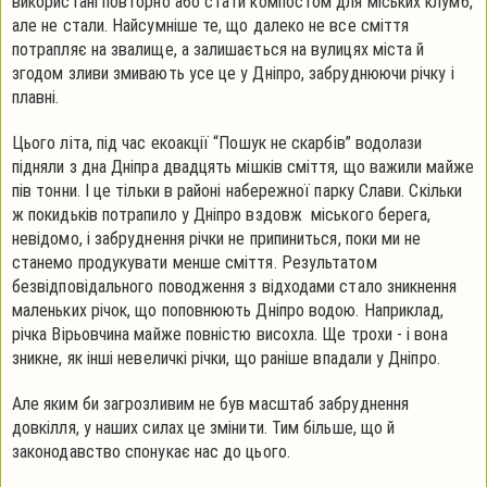
використані повторно або стати компостом для міських клумб,
але не стали. Найсумніше те, що далеко не все сміття
потрапляє на звалище, а залишається на вулицях міста й
згодом зливи змивають усе це у Дніпро, забруднюючи річку і
плавні.
Цього літа, під час екоакції “Пошук не скарбів” водолази
підняли з дна Дніпра двадцять мішків сміття, що важили майже
пів тонни. І це тільки в районі набережної парку Слави. Скільки
ж покидьків потрапило у Дніпро вздовж міського берега,
невідомо, і забруднення річки не припиниться, поки ми не
станемо продукувати менше сміття. Результатом
безвідповідального поводження з відходами стало зникнення
маленьких річок, що поповнюють Дніпро водою. Наприклад,
річка Вірьовчина майже повністю висохла. Ще трохи - і вона
зникне, як інші невеличкі річки, що раніше впадали у Дніпро.
Але яким би загрозливим не був масштаб забруднення
довкілля, у наших силах це змінити. Тим більше, що й
законодавство спонукає нас до цього.