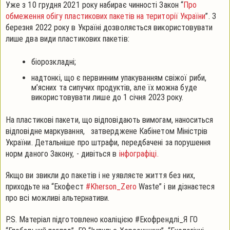
Уже з 10 грудня 2021 року набирає чинності Закон “
Про
обмеження обігу пластикових пакетів на території України
”. З
березня 2022 року в Україні дозволяється використовувати
лише два види пластикових пакетів:
біорозкладні;
надтонкі, що є первинним упакуванням свіжої риби,
м’ясних та сипучих продуктів, але їх можна буде
використовувати лише до 1 січня 2023 року.
На пластикові пакети, що відповідають вимогам, наноситься
відповідне маркування, затверджене Кабінетом Міністрів
України. Детальніше про штрафи, передбачені за порушення
норм даного Закону, - дивіться в
інфографіці.
Якщо ви звикли до пакетів і не уявляєте життя без них,
приходьте на “Екофест
#Kherson_Zero
Waste” і ви дізнаєтеся
про всі можливі альтернативи.
P.S. Матеріал підготовлено коаліцією #Екофрендлі_Я ГО