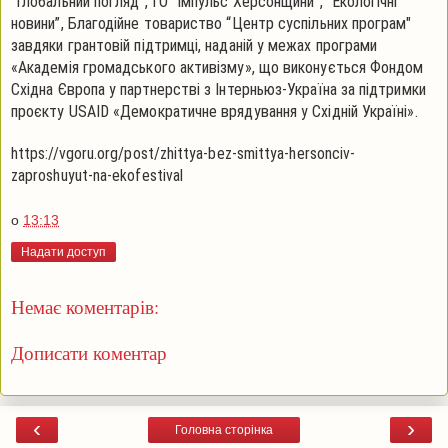
“Глобальний погляд”, ГО “Імпульс Херсонщини”, “Екологічні
новини”, Благодійне товариство “Центр суспільних програм"
завдяки грантовій підтримці, наданій у межах програми
«Академія громадського активізму», що виконується Фондом
Східна Європа у партнерстві з Інтерньюз-Україна за підтримки
проєкту USAID «Демократичне врядування у Східній Україні».
https://vgoru.org/post/zhittya-bez-smittya-hersonciv-
zaproshuyut-na-ekofestival
о
13:13
Надати доступ
Немає коментарів:
Дописати коментар
‹
›
Головна сторінка