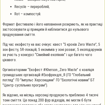
Recycle – переробляй;
Rot – компостуй.
Формат фестивалю і його наповнення розкриють, як на практиці
застосовувати ці принципи й наблизитися до нульового
продукування сміття.
Під час екофесту на вас очікує: квест “5 кроків Zero Waste”, 5
зон фесту, 5R-локацій, 5 екомімів у зоні розваг, 5 екоподарунків
за участь у конкурсі “Сімейний екопікнік” і ще багато чого
цікавого.
Організаторами “Екофест #Kherson_Zero Waste” є коаліція
громадських організацій #Екофрендлі_Я (ГО "Глобальний
погляд" ГО "Імпульс Херсонщини" ГО "Екологічні новини" БТ
"Центр суспільних програм").
Як відомо, на місяць херсонці продукують приблизно 4 тисячі
тонн сміття. Це понад 200 фур відходів, які могли б бути