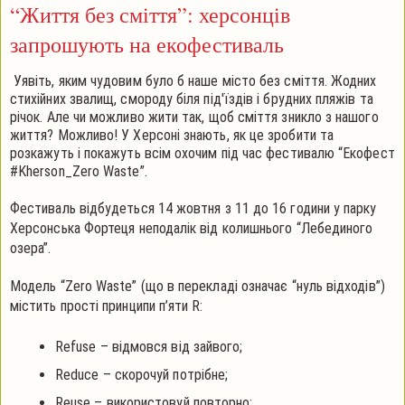
“Життя без сміття”: херсонців
запрошують на екофестиваль
Уявіть, яким чудовим було б наше місто без сміття. Жодних
стихійних звалищ, смороду біля під'їздів і брудних пляжів та
річок. Але чи можливо жити так, щоб сміття зникло з нашого
життя? Можливо! У Херсоні знають, як це зробити та
розкажуть і покажуть всім охочим під час фестивалю “Екофест
#Kherson_Zero Waste”.
Фестиваль відбудеться 14 жовтня з 11 до 16 години у парку
Херсонська Фортеця неподалік від колишнього “Лебединого
озера”.
Модель “Zero Waste” (що в перекладі означає “нуль відходів”)
містить прості принципи п’яти R:
Refuse – відмовся від зайвого;
Reduce – скорочуй потрібне;
Reuse – використовуй повторно;