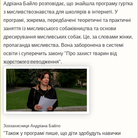
Адріана Байло розповідає, що знайшла програму гуртка
з мисливствознавства для школярів в інтернеті. У
програмі, зокрема, передбачені теоретичні та практичні
заняття із мисливського собаківництва та основи
дресирування мисливських собак. Це, за словами жінки,
пропаганда мисливства. Вона заборонена в системі
освіти і суперечить закону "Про захист тварин від
жорстокого поводження".
Суспільне Львів
Зоозахисниця Андріана Байло
"Також у програмі пише, що діти здобудуть навички