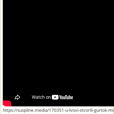
https://suspilne.media/170351-u-lvovi-stvorili-gurtok-mis