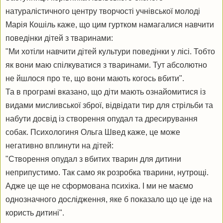
натуралістичного центру творчості учнівської молоді
Марія Кошіль каже, що цим гуртком намагалися навчити
поведінки дітей з тваринами:
"Ми хотіли навчити дітей культури поведінки у лісі. Тобто
як вони маю спілкуватися з тваринами. Тут абсолютно
не йшлося про те, що вони мають когось вбити".
Та в програмі вказано, що діти мають ознайомитися із
видами мисливської зброї, відвідати тир для стрільби та
набути досвід із створення опудал та дресирування
собак. Психологиня Ольга Швед каже, це може
негативно вплинути на дітей:
"Створення опудал з вбитих тварин для дитини
неприпустимо. Так само як розробка тварини, нутрощі.
Адже це ще не сформована психіка. І ми не маємо
однозначного дослідження, яке б показало що це іде на
користь дитині".