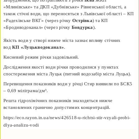
забруднення, що потрапляють з річки
Іква
ЖКП
«Млинівське» та ДКП «Дубнівське» Рівненської області, а
також стічні води, що переносяться з Львівської області – КП
«Радехівське ВКГ» (через річку
Острівка
) та КП
«Бродиводоканал» (через річку
Бовдурка
).
Якість води у створі нижче міста зазнає впливу стічних
вод
КП «Луцькводоканал»
.
Кисневий режим річки задовільний.
Дослідження якості води річки проводилися у пунктах
спостереження міста Луцьк (питний водозабір міста Луцьк).
Перевищення показників води у річці Стир виявили по БСК5
– 0,69 міліграма/дм³.
Решта гідрохімічних показників знаходяться нижче
встановлених гранично допустимих концентрацій.
https://eco.rayon.in.ua/news/426518-u-richtsi-stir-vzyali-probi-
dlya-analizu-vodi