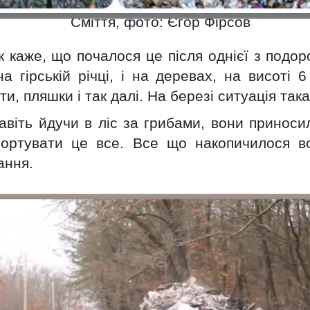
Сміття, фото: Єгор Фірсов
гроші на реконструкцію дороги, якої немає.
 каже, що почалося це після однієї з подор
дороги навколо Києва, яку зараз намагаються побудувати під
лянка майбутньої кільцевої запланована через села Великі Нові
а гірській річці, і на деревах, на висоті 
ці.
и, пляшки і так далі. На березі ситуація так
зслідувати місцева громада.
ли справи забруднення в Шепетівці землі
навіть йдучи в ліс за грибами, вони принос
направимо їх до суду, – Олексій Олійник
сортувати це все. Все що накопичилося во
ї обласної прокуратури Олексій Олійник назвав кричущим факт
ання.
емлі у Шепетівці, внаслідок чого довкіллю завдано
туються направити до суду обвинувальний акт, а позов про
е встановлюють, чому працівники поліції, які знали про незаконні
реагували на злочин.
 порушення на Стебницькому «Полімінералі»
вській області провела планову перевірку дотримання вимог
АТ «Стебницьке ГХП «Полімінерал».