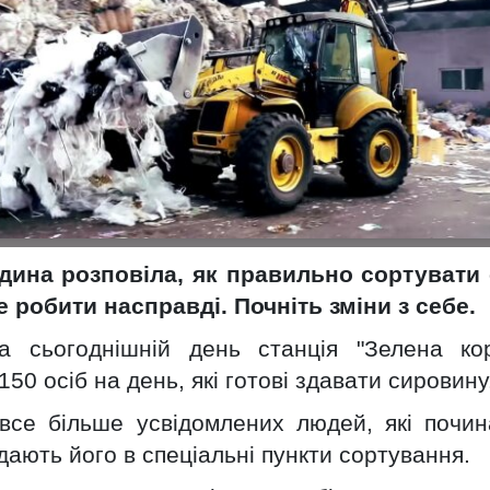
Повідомлення про
DEC
27
початок публічного
обговорення звіту з
оцінки впливу на
навколишнє
середовище
«Проєкта будівництва
та експлуатації
першої атомної
електростанції в
Ukraine Pavilion at
дина розповіла, як правильно сортувати с
DEC
Польщі потужністю до
6
COP28 presents the
 робити насправді. Почніть зміни з себе.
3750 МВт на території
consequences of the
наступних гмін:
а сьогоднішній день станція "Зелена ко
Kakhovka Dam ...
Хочево, або Гнєвіно і
50 осіб на день, які готові здавати сировину
Крокова»
все більше усвідомлених людей, які почин
15 Листопада 2022, 11:13
здають його в спеціальні пункти сортування.
ння отрутохімікатів загинули тисячі диких птахів і
Оголошення Оцінка впливу на
довкілляУ рамках дотримання