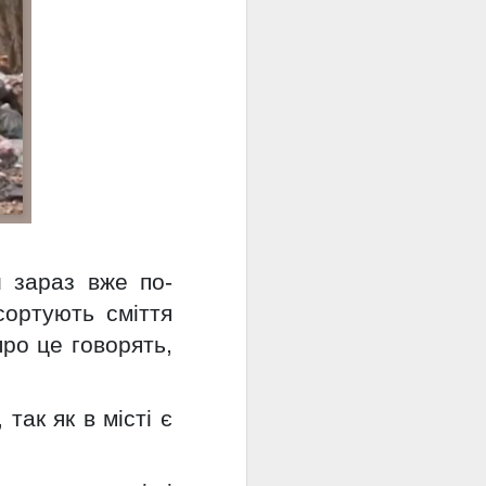
и зараз вже по-
сортують сміття
про це говорять,
так як в місті є