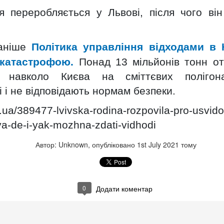
ди
тя переробляється у Львові, після чого ві
того, 17:08
Політика управління відходами в 
раніше
 катастрофою.
Понад 13 мільйонів тонн от
ції були пошкоджені земельні ділянки людей — поскаржились
я навколо Києва на сміттєвих поліго
а Тернівка Мелітопольського району. Кажуть: будівництво
 і не відповідають нормам безпеки.
аях залишились земельні насипи. Щоб розібратися в ситуації,
поїхали до Якимівської територіальної громади.
ути майже 600 тис. грн з підприємства в
aj.ua/389477-lvivska-rodina-rozpovila-pro-usvido
 скидало у річку стічні води з аміаком
tya-de-i-yak-mozhna-zdati-vidhodi
Автор: Unknown, опубліковано
1st July 2021
тому
'ять, що протікає територією Бердичівського району, екологи
іаку та хімічних елементів. З товариства, яке мало виконувати
вимагає стягнути 570 тис. грн завданої довкіллю шкоди.
жба Житомирської обласної прокуратури.
0
Додати коментар
видом, якому загрожує зникнення