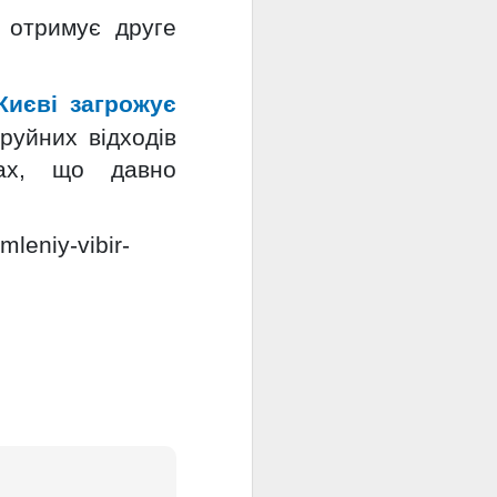
н отримує друге
Києві загрожує
руйних відходів
нах, що давно
mleniy-vibir-