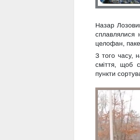
15:11 18.02
На Київщині Укравтодор хоче отримати 
Назар Лозовик
Йдеться про ділянку нової кільцевої 
прапором Великого Будівництва. Ця ді
сплавлялися н
Безрадичі, Великі Дмитровичі та Підгір
целофан, пакет
Аферу виявила і почала самостійно ро
Ми «реанімували» матеріа
FEB
З того часу, 
16
небезпечними відходами і 
сміття, щоб 
15.02.2022 366Керівник Хмельницько
пункти сортув
засміченням небезпечними відходами з
багатомільйонної шкоди. Прокурори го
відшкодування збитків уже в суді. А щ
вирубки в «Подільських Товтрах», не 
Держекоінспекція виявила
FEB
16
Вчора, 15-02-2022 21:01115
Державна екологічна інспекція у Льві
природоохоронного законодавства Пр