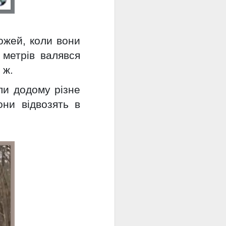
ожей, коли вони
6 метрів валявся
а ж.
или додому різне
ни відвозять в