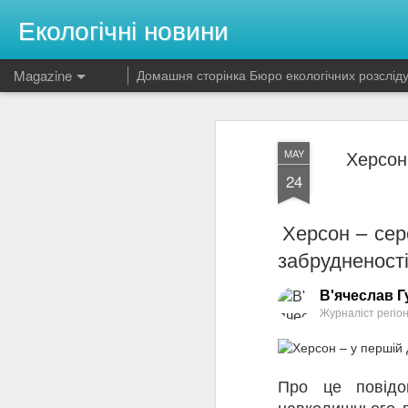
Екологічні новини
Magazine
Домашня сторінка Бюро екологічних розслід
Пара в Іспанії н
APR
Херсон 
MAY
15
продавала пум і 
24
України
Херсон – сер
Пара в Іспанії нелегально продавала п
забрудненості
фото
В'ячеслав Г
Новини — Понеділок, 14 квітня 2025,
Журналіст регіо
Поділитись:
Цивільна гвардія Іспанії повідомила п
Про це повід
навколишнього п