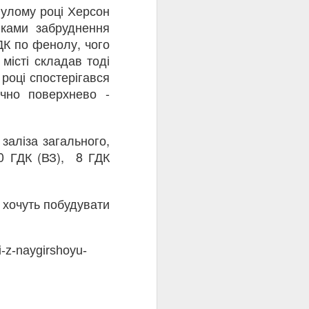
нулому році Херсон
повідомили у Державній
екологічній інспекції Столичного
иками забруднення
округу.
ДК по фенолу, чого
місті складав тоді
На жаль, навколишнє
 році спостерігався
середовище є мовчазною
жертвою збройних конфліктів.
ично поверхнево -
заліза загального,
10 ГДК (ВЗ), 8 ГДК
 хочуть побудувати
i-z-naygirshoyu-