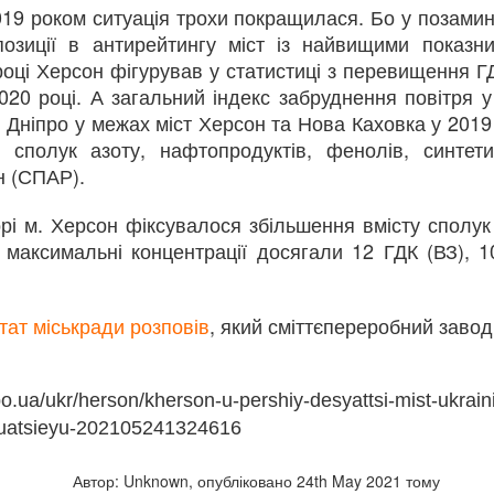
2019 роком ситуація трохи покращилася. Бо у позами
Україною зобов'язань за
Конвенцією Еспо та з метою
позиції в антирейтингу міст із найвищими показн
забезпечення рівних
році Херсон фігурував у статистиці з перевищення Г
можливостей для участі
20 році. А загальний індекс забруднення повітря у 
громадськості у транскордонній
ровадження, але вчений вважає, що вони не прагнуть довести
ки Дніпро у межах міст Херсон та Нова Каховка у 2019
процедурі оцінки впливу на
навколишнє середовище,
т сполук азоту, нафтопродуктів, фенолів, синтет
відповідно до сповіщення
н (СПАР).
анківщині нафтопродуктами забруднено річку Дністер –
Генеральної дирекції охорони
навколишнього середовища
рі м. Херсон фіксувалося збільшення вмісту сполук 
Республіки Польща стосовно
a-dnister-zabrudnennia/32192840.html
і максимальні концентрації досягали 12 ГДК (ВЗ), 
участі України у процедурі
здійснення транскордонної
оцінки впливу на навколишнє
середовище щодо «Проєкта
ано потрапляння нафтопродуктів у річку Дністер, у місті Галич
тат міськради розповів
, який сміттєпереробний завод
будівництва та експлуатації пер
орми у 200 разів, повідомила голова ОВА Світлана Оніщук.
фтопродуктів у річку Дністер на території Івано-Франківської
po.ua/ukr/herson/kherson-u-pershiy-desyattsi-mist-ukrain
ння нафтопродуктами Дністра в місті Галич.
tuatsieyu-202105241324616
тва»
Автор: Unknown, опубліковано
24th May 2021
тому