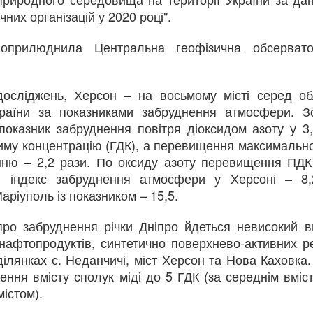
чних організацій у 2020 році".
Повідомлення про
DEC
27
початок публічного
оприлюднила Центральна геофізична обсервато
обговорення звіту з
оцінки впливу на
навколишнє
досліджень, Херсон – на восьмому місті серед об
середовище
країни за показниками забруднення атмосфери. З
«Проєкта будівництва
показник забруднення повітря діоксидом азоту у 3
та експлуатації
иму концентрацію (ГДК), а перевищення максимально
першої атомної
ню – 2,2 рази. По оксиду азоту перевищення ПДК 
електростанції в
Ukraine Pavilion at
DEC
й індекс забруднення атмосфери у Херсоні – 8,
Польщі потужністю до
6
COP28 presents the
аріуполь із показником – 15,5.
3750 МВт на території
consequences of the
наступних гмін:
Kakhovka Dam ...
ро забруднення річки Дніпро йдеться невисокий вм
Хочево, або Гнєвіно і
 нафтопродуктів, синтетично поверхнево-активних 
Крокова»
ділянках с. Неданчичі, міст Херсон та Нова Каховка
15 Листопада 2022, 11:13
ення вмісту сполук міді до 5 ГДК (за середнім вміс
вмістом).
ння отрутохімікатів загинули тисячі диких птахів і
Оголошення Оцінка впливу на
довкілляУ рамках дотримання