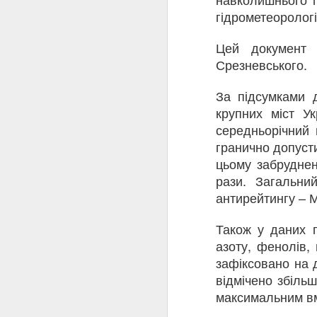
гідрометеорологі
Цей документ 
Срезневського.
За підсумками 
крупних міст У
середньорічний 
гранично допуст
цьому забруднен
Лемури разом із
JAN
рази. Загальни
5
барвистими
антирейтингу – М
пернатими стали
«об’єктами» спроби
Також у даних п
незаконного
азоту, фенолів,
переміщення через
зафіксовано на 
кордон на виїзд з
відмічено збільш
України.
максимальним 
На Одещині через використа
DEC
Хабар за «короля Джуліана»
27
тварин (фото)