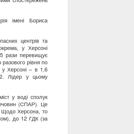
Війна завдала
DEC
27
довкіллю Києва та
рія імені Бориса
області збитків на
понад 47 мільярдів
гривень
ласних центрів та
окрема, у Херсоні
27 ГРУДНЯ 2022,
,5 рази перевищує
Чимало територій засмічено
 разового рівня по
та забруднено. Фото: Борис
у Херсоні – в 1,6
КорпусенкоНайбільшої шкоди
2. Лідер у цьому
зазнало атмосферне повітря
внаслідок горіння нафтобаз,
торгівельних складів та об'єктів
енергетичної інфраструктури —
іст у воді сполук
46 мільярдів 814 мільйонів
речовин (СПАР). Це
гривень
. Щодо Херсона, то
Війна за 10 місяців завдала
том), до 12 ГДК (за
довкіллю Києву та області
збитків на 47 мільярдів
483 мільйони гривень,