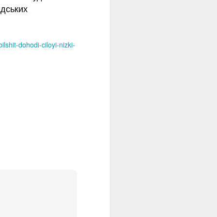
адських
shit-dohodi-ciloyi-nizki-