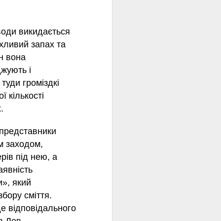
води викидається
хливий запах та
їн вона
джують і
туди громіздкі
ї кількості
.
 представники
м заходом,
рів під нею, а
аявність
и», який
бору сміття.
де відповідального