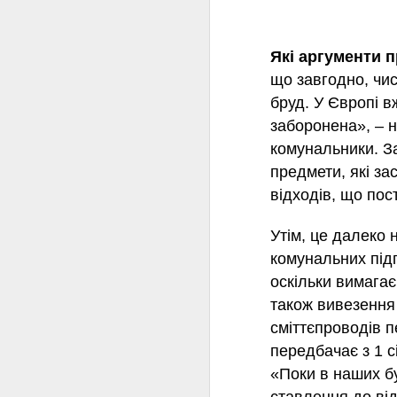
15:11 18.02
На Київщині Укравтодор хоче отримати 
Які аргументи 
Йдеться про ділянку нової кільцевої 
що завгодно, чи
прапором Великого Будівництва. Ця ді
бруд. У Європі в
Безрадичі, Великі Дмитровичі та Підгір
заборонена», – 
Аферу виявила і почала самостійно ро
комунальники. За
Ми «реанімували» матеріа
FEB
16
небезпечними відходами і 
предмети, які за
15.02.2022 366Керівник Хмельницько
відходів, що пос
засміченням небезпечними відходами з
багатомільйонної шкоди. Прокурори го
Утім, це далеко 
відшкодування збитків уже в суді. А щ
комунальних під
вирубки в «Подільських Товтрах», не 
оскільки вимагає
Держекоінспекція виявила
також вивезення 
FEB
16
Вчора, 15-02-2022 21:01115
сміттєпроводів 
передбачає з 1 с
Державна екологічна інспекція у Льві
«Поки в наших бу
природоохоронного законодавства Пр