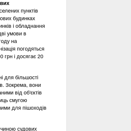
ових
селених пунктів
хових будинках
инків і обладнання
дві умови в
году на
ізація погодяться
0 грн і досягає 20
і для більшості
в. Зокрема, вони
ними від об'єктів
лиць смугою
ними для пішоходів
ичиною судових