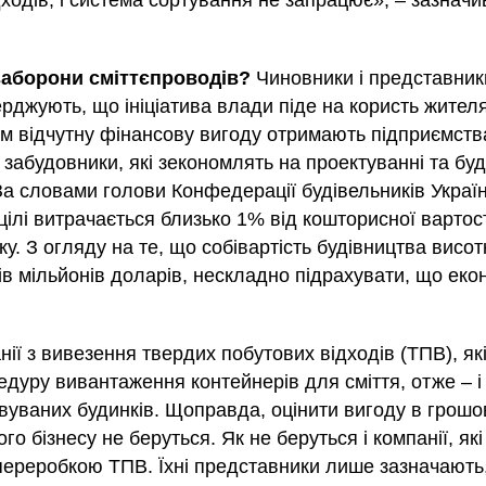
ходів, і система сортування не запрацює», – зазначи
линську виявили низку порушень природоохоронного
 заборони сміттєпроводів?
Чиновники і представни
рджують, що ініціатива влади піде на користь жител
ом відчутну фінансову вигоду отримають підприємства
забудовники, які зекономлять на проектуванні та буд
нській області здійснила планову перевірку ТОВ «Злато Олія» у
За словами голови Конфедерації будівельників Україн
 цілі витрачається близько 1% від кошторисної вартос
нській області перевірила ТОВ «Злато Олія» у Нововолинську.
у. З огляду на те, що собівартість будівництва висот
шень вимог законодавства у сфері охорони навколишнього
ачують у злитті небезпечних відходів у річку
ів мільйонів доларів, нескладно підрахувати, що еко
 використання, відтворення і охорони природних ресурсів. Про
.
пусу" 10 лютого разом з екоактивістами провели акцію протесту
гічної інспекції Волинської області.
". Про це повідомляє УНН із посиланням на пресслужбу
нії з вивезення твердих побутових відходів (ТПВ), як
дуру вивантаження контейнерів для сміття, отже – і
ологічної інспекції у Львівській області. Від екоінспекції активісти
мет забруднення довкілля.
овуваних будинків. Щоправда, оцінити вигоду в грош
го бізнесу не беруться. Як не беруться і компанії, як
розширити межі сіл Кінбурнської коси. Які зауваження
переробкою ТПВ. Їхні представники лише зазначають