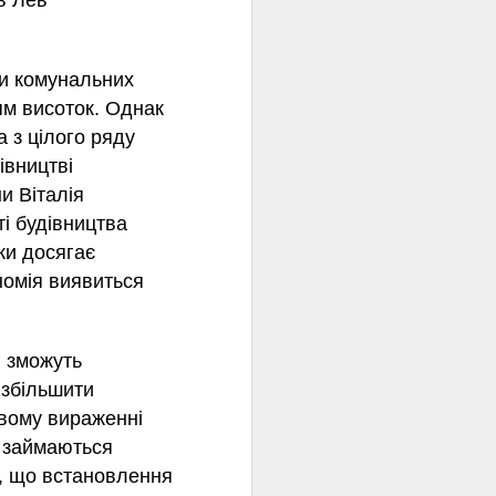
в Лев
ки комунальних
ям висоток. Однак
 з цілого ряду
івництві
и Віталія
ті будівництва
ки досягає
номія виявиться
і зможуть
 збільшити
овому вираженні
і займаються
, що встановлення