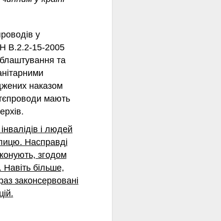
повідомили у Державній
екологічній інспекції Столичного
округу.
роводів у
На жаль, навколишнє
Н В.2.2-15-2005
середовище є мовчазною
 облаштування та
жертвою збройних конфліктів.
анітарними
джених наказом
ттєпроводи мають
ерхів.
інвалідів і людей
улицю. Насправді
иконують, згодом
 Навіть більше,
араз законсервовані
цій.