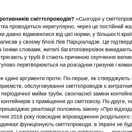
гроші на реконструкцію дороги, якої немає.
противників сміттєпроводів?
«Сьогодні у сміттєпро
дороги навколо Києва, яку зараз намагаються побудувати під
стка проводиться нерегулярно, через це постійний жа
лянка майбутньої кільцевої запланована через села Великі Нові
же давно відмовилися від цієї норми, у більшості кра
ці.
написав у своєму блозі Лев Парцхаладзе. Це підтвер
зслідувати місцева громада.
 їхніми словами, жителі багатоповерхівок викидають 
ли справи забруднення в Шепетівці землі
направимо їх до суду, – Олексій Олійник
стрягають у трубі й стають причиною скупчення велико
ї обласної прокуратури Олексій Олійник назвав кричущим факт
тупово перетворюються на розсадник гризунів і комах
емлі у Шепетівці, внаслідок чого довкіллю завдано
туються направити до суду обвинувальний акт, а позов про
не єдині аргументи проти. По-перше, як стверджують
е встановлюють, чому працівники поліції, які знали про незаконні
приємств, обслуговування сміттєпроводів є витратни
реагували на злочин.
 періодичної мийки труби, своєчасної заміни контейне
 порушення на Стебницькому «Полімінералі»
контейнерів з приміщення до сміттєвозу. По-друге, н
перешкоджає реалізації положень закону «Про відход
ічня 2018 року повсюдне впровадження роздільного з
вській області провела планову перевірку дотримання вимог
динках функціонують сміттєпроводи, в Україні не бу
АТ «Стебницьке ГХП «Полімінерал».