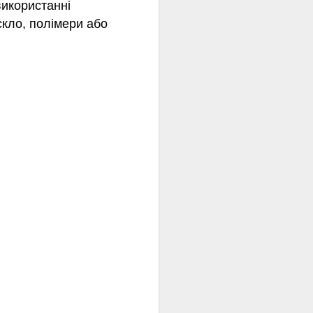
використанні
скло, полімери або