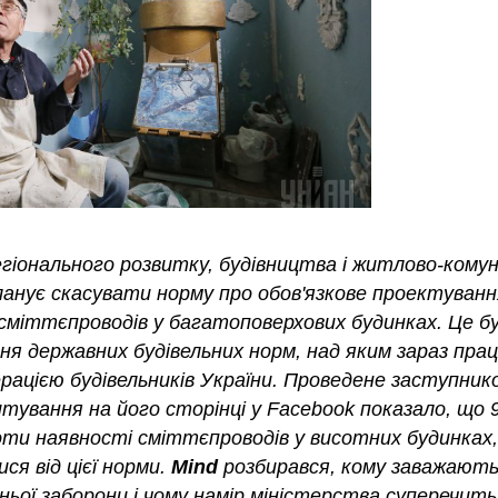
Повідомлення про
DEC
27
початок публічного
обговорення звіту з
оцінки впливу на
навколишнє
середовище
«Проєкта будівництва
та експлуатації
першої атомної
гіонального розвитку, будівництва і житлово-кому
електростанції в
Ukraine Pavilion at
DEC
анує скасувати норму про обов'язкове проектуван
Польщі потужністю до
6
COP28 presents the
сміттєпроводів у багатоповерхових будинках. Це бу
3750 МВт на території
consequences of the
наступних гмін:
ня державних будівельних норм, над яким зараз пра
Kakhovka Dam ...
Хочево, або Гнєвіно і
рацією будівельників України. Проведене заступник
Крокова»
тування на його сторінці у Facebook показало, що
15 Листопада 2022, 11:13
и наявності сміттєпроводів у висотних будинках,
ння отрутохімікатів загинули тисячі диких птахів і
ся від цієї норми.
Mind
розбирався, кому заважают
Оголошення Оцінка впливу на
довкілляУ рамках дотримання
хньої заборони і чому намір міністерства суперечить